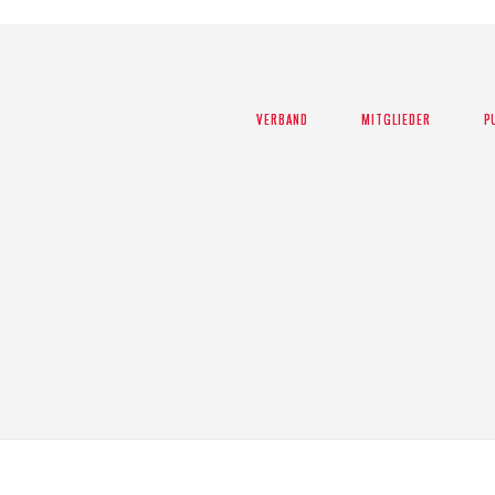
VERBAND
VERBAND
MITGLIEDER
MITGLIEDER
P
P