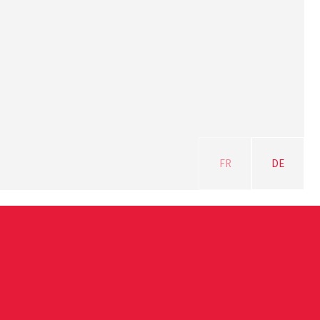
FR
DE
WERED BY
OZALID