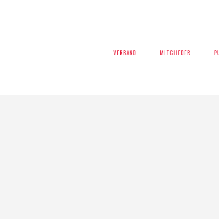
VERBAND
VERBAND
MITGLIEDER
MITGLIEDER
P
P