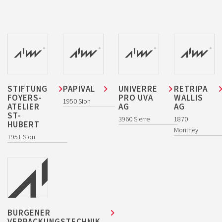
KONTAKT
AVENIR INDUSTRIE VALAIS / WALLIS
AVENUE DE LA GARE 5
CH – 1950 SION
T
079 324 06 03
STIFTUNG
PAPIVAL
UNIVERRE
RETRIPA
FOYERS-
PRO UVA
WALLIS
1950 Sion
ATELIER
AG
AG
ST-
3960 Sierre
1870
HUBERT
Monthey
1951 Sion
NEWSLETTER ABONNIEREN
BURGENER
VERPACKUNGSTECHNIK