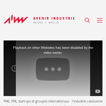
T
Playback on other Websites has been disabled by the
h
video owner.
i
s
i
s
a
m
o
d
a
PME, PMI, start-ups et groupes internationaux : l’industrie valaisanne
l