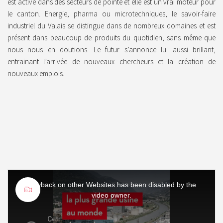
est active dans des secteurs de pointe et elle est un vrai moteur pour
w
le canton. Energie, pharma ou microtechniques, le savoir-faire
i
industriel du Valais se distingue dans de nombreux domaines et est
n
présent dans beaucoup de produits du quotidien, sans même que
d
nous nous en doutions. Le futur s’annonce lui aussi brillant,
o
entrainant l’arrivée de nouveaux chercheurs et la création de
w
nouveaux emplois.
.
T
Playback on other Websites has been disabled by the
h
video owner.
i
s