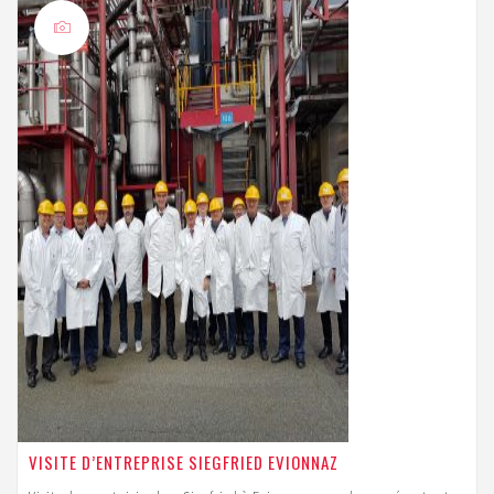
CONTACT
AVENIR INDUSTRIE VALAIS / WALLIS
AVENUE DE LA GARE 5
CH – 1950 SION
T
079 324 06 03
VISITE D’ENTREPRISE SIEGFRIED EVIONNAZ
S’ABONNER À LA NEWSLETTER