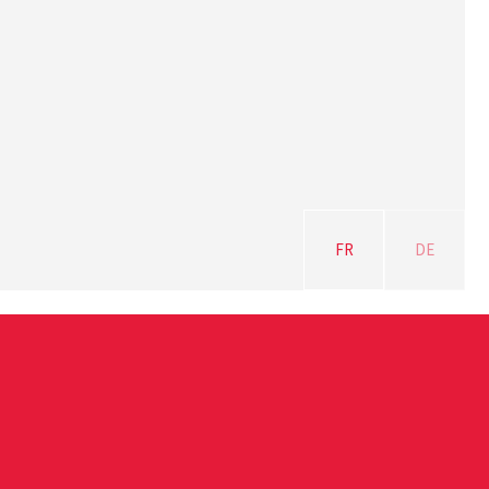
FR
DE
WERED BY
OZALID