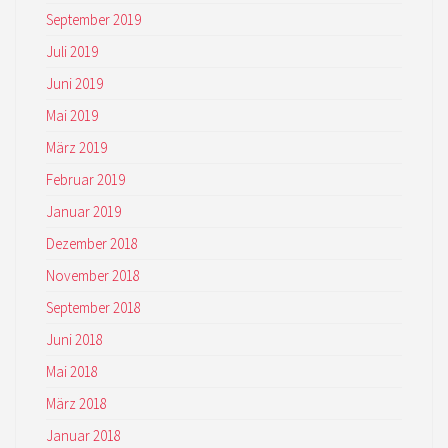
September 2019
Juli 2019
Juni 2019
Mai 2019
März 2019
Februar 2019
Januar 2019
Dezember 2018
November 2018
September 2018
KONTAKT
Juni 2018
Mai 2018
AVENIR INDUSTRIE VALAIS / WALLIS
AVENUE DE LA GARE 5
März 2018
CH – 1950 SION
Januar 2018
T
079 324 06 03