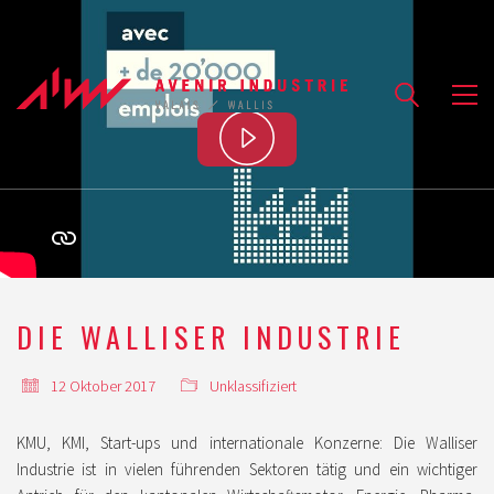
Play
Video
DIE WALLISER INDUSTRIE
12 Oktober 2017
Unklassifiziert
KMU, KMI, Start-ups und internationale Konzerne: Die Walliser
Industrie ist in vielen führenden Sektoren tätig und ein wichtiger