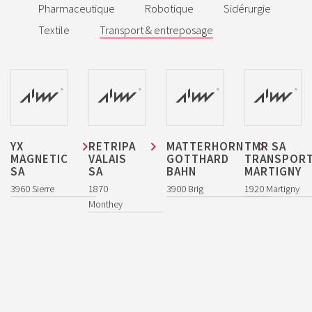
Pharmaceutique
Robotique
Sidérurgie
Textile
Transport & entreposage
CONTACT
AVENIR INDUSTRIE VALAIS / WALLIS
AVENUE DE LA GARE 5
YX
RETRIPA
MATTERHORN
TMR SA
CH – 1950 SION
MAGNETIC
VALAIS
GOTTHARD
TRANSPOR
T
079 324 06 03
SA
SA
BAHN
MARTIGNY
3960 Sierre
1870
3900 Brig
1920 Martigny
Monthey
S’ABONNER À LA NEWSLETTER