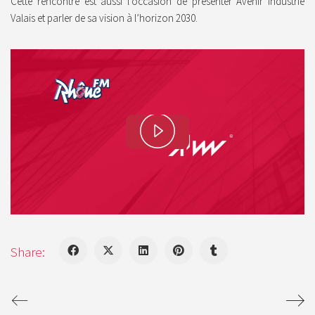
Cette rencontre est aussi l’occasion de présenter Avenir Industrie
Valais et parler de sa vision à l’horizon 2030.
P
l
a
y
Share:
V
i