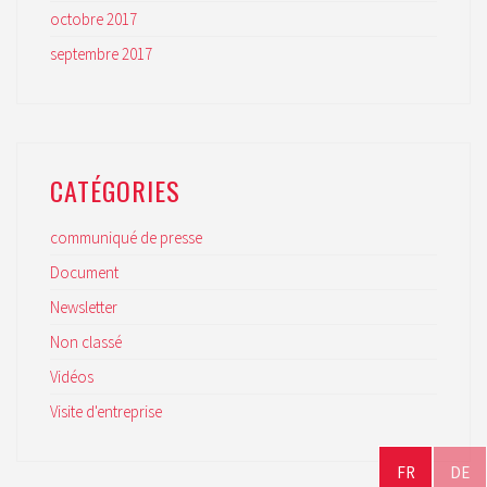
octobre 2017
T
079 324 06 03
septembre 2017
CATÉGORIES
S’ABONNER À LA NEWSLETTER
communiqué de presse
Document
Newsletter
Non classé
Vidéos
Visite d'entreprise
© 2026, AVENIR INDUSTRIE VALAIS / WALLIS
POWERED BY
OZALID
FR
DE